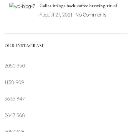
Collar brings back coffee brewing ritual
August 27, 2021
No Comments
OUR INSTAGRAM
2050
350
1138
909
3635
847
2647
568
3057
628