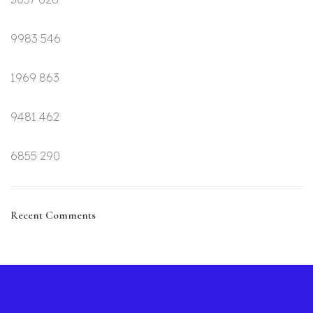
9983
546
1969
863
9481
462
6855
290
Recent Comments