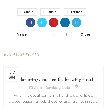
Chair
Table
Trends
Newer
Older
RELATED POSTS
27
FURNITURE
AUG
Collar brings back coffee brewing ritual
0
Admin Devdesignbuild
When it’s about controlling hundreds of articles,
product pages for web shops, or user profiles in social