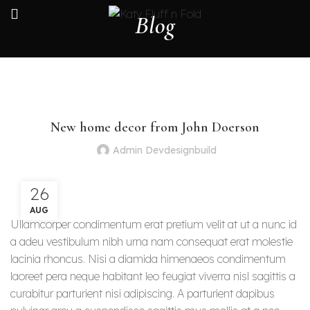
Blog
DECORATION
New home decor from John Doerson
Admin Devdesignbuild
26
AUG
Ullamcorper condimentum erat pretium velit at ut a nunc id
a adeu vestibulum nibh urna nam consequat erat molestie
lacinia rhoncus. Nisi a diamida himenaeos condimentum
laoreet pera neque habitant leo feugiat viverra nisl sagittis a
curabitur parturient nisi adipiscing. A parturient dapibus